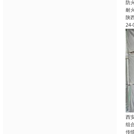
防
耐
陕
24-
西
组
传