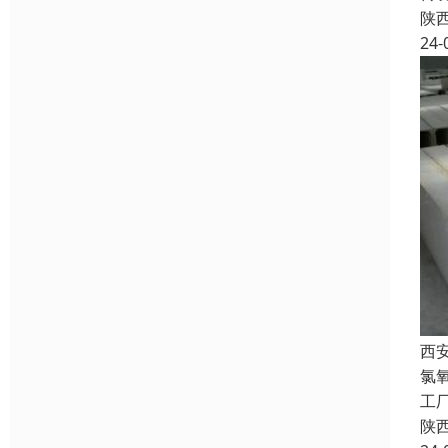
陕
24-
西
氯
工厂
陕