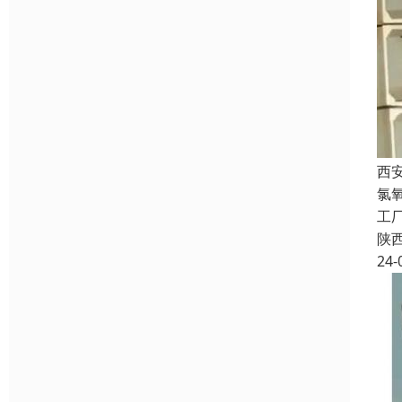
西
氯
工厂
陕
24-