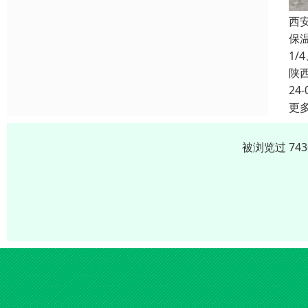
西
保
1
陕
24-
更
被浏览过 74