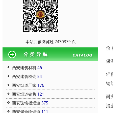
本站共被浏览过 7430379 次
价
保
西安建筑材料
46
轻
西安建筑模壳
54
钢
西安烟道厂家
176
西安烟道销售
121
耐
西安玻镁板烟道
375
混
西安聚合物烟道
111