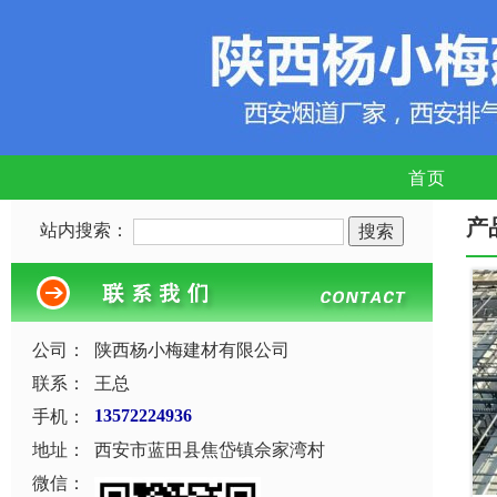
首页
产
站内搜索：
公司：
陕西杨小梅建材有限公司
联系：
王总
手机：
13572224936
地址：
西安市蓝田县焦岱镇佘家湾村
微信：