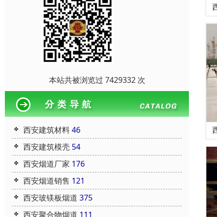
本站共被浏览过 7429332 次
西安建筑材料
46
西安建筑模壳
54
西安烟道厂家
176
西安烟道销售
121
西安玻镁板烟道
375
西安聚合物烟道
111