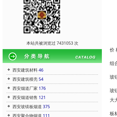
本站共被浏览过 7431053 次
价
组
西安建筑材料
46
玻
西安建筑模壳
54
西安烟道厂家
176
玻
西安烟道销售
121
大
西安玻镁板烟道
375
板
西安聚合物烟道
111