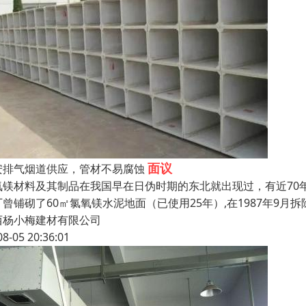
面议
安排气烟道供应，管材不易腐蚀
氧镁材料及其制品在我国早在日伪时期的东北就出现过，有近70年
曾铺砌了60㎡氯氧镁水泥地面（已使用25年）,在1987年9月拆
西杨小梅建材有限公司
08-05 20:36:01