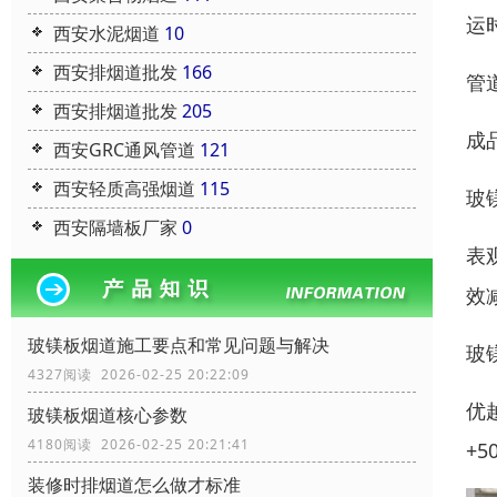
运
西安水泥烟道
10
西安排烟道批发
166
管
西安排烟道批发
205
成
西安GRC通风管道
121
西安轻质高强烟道
115
玻
西安隔墙板厂家
0
表
效
玻镁板烟道施工要点和常见问题与解决
玻
4327阅读 2026-02-25 20:22:09
优
玻镁板烟道核心参数
4180阅读 2026-02-25 20:21:41
+
装修时排烟道怎么做才标准