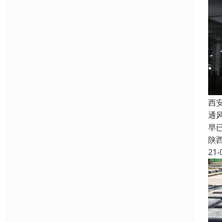
西
通
早
陕
21-