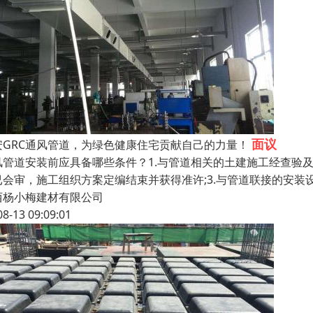
面议
安GRC通风管道，为绿色健康住宅贡献自己的力量！
风管道安装前应具备哪些条件？1.与管道相关的土建施工经查验及
已会审，施工组织方案定编结束并获得准许;3.与管道联接的安
西杨小梅建材有限公司
08-13 09:09:01