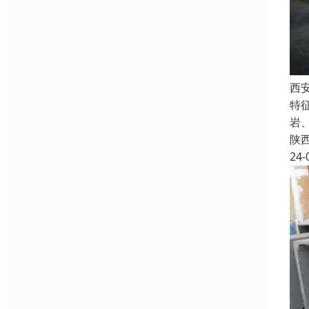
西
特
岩
陕
24-