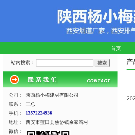
首页
产
站内搜索：
公司：
陕西杨小梅建材有限公司
20
联系：
王总
手机：
13572224936
地址：
西安市蓝田县焦岱镇佘家湾村
微信：