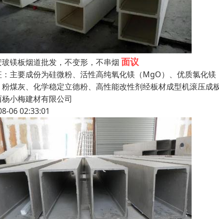
面议
安玻镁板烟道批发，不变形，不串烟
征：主要成份为硅微粉、活性高纯氧化镁（MgO）、优质氯化镁
、粉煤灰、化学稳定立德粉、高性能改性剂经板材成型机滚压成
西杨小梅建材有限公司
08-06 02:33:01