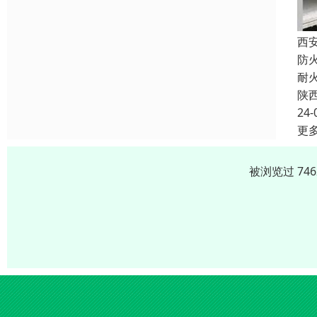
西
防
耐
陕
24-
更
被浏览过 74