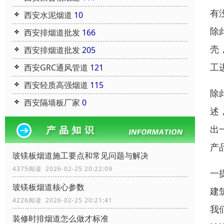
有
西安水泥烟道
10
除
西安排烟道批发
166
壳
西安排烟道批发
205
工
西安GRC通风管道
121
西安轻质高强烟道
115
除
西安隔墙板厂家
0
述
出
产
玻镁板烟道施工要点和常见问题与解决
4375阅读 2026-02-25 20:22:09
一
玻镁板烟道核心参数
建
4226阅读 2026-02-25 20:21:41
我
装修时排烟道怎么做才标准