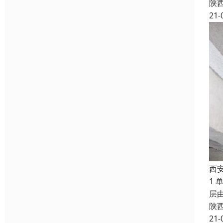
陕
21-
西
1
层
陕
21-